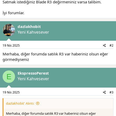
Satmak istediğiniz Blade R3 değirmeniniz varsa talibim.
a
r
t
i
İyi forumlar.
a
h
n
i
dazlakhobit
Yeni Kahvesever
19 Nis 2025
#2
Merhaba, diğer forumda satılık R3 var haberiniz olsun eğer
görmediyseniz
EkspressoPerest
E
Yeni Kahvesever
19 Nis 2025
#3
dazlakhobit' Alıntı:
Merhaba, diğer forumda satılık R3 var haberiniz olsun eğer