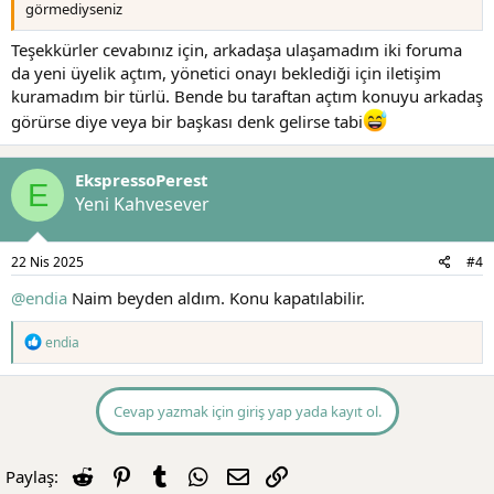
görmediyseniz
Teşekkürler cevabınız için, arkadaşa ulaşamadım iki foruma
da yeni üyelik açtım, yönetici onayı beklediği için iletişim
kuramadım bir türlü. Bende bu taraftan açtım konuyu arkadaş
görürse diye veya bir başkası denk gelirse tabi
EkspressoPerest
E
Yeni Kahvesever
22 Nis 2025
#4
@endia
Naim beyden aldım. Konu kapatılabilir.
T
endia
e
p
k
i
Cevap yazmak için giriş yap yada kayıt ol.
l
e
r
Reddit
Pinterest
Tumblr
WhatsApp
E-posta
Link
Paylaş:
: