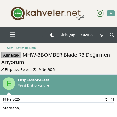
Giriş yap
Kayıt ol
Alım - Satım Bölümü
MHW-3BOMBER Blade R3 Değirmen
Alınacak
Arıyorum
K
B
EkspressoPerest
19 Nis 2025
o
a
n
ş
EkspressoPerest
E
b
l
Yeni Kahvesever
u
a
y
n
u
g
19 Nis 2025
#1
b
ı
a
ç
Merhaba,
ş
t
l
a