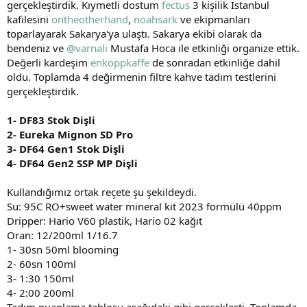
gerçekleştirdik. Kıymetli dostum
fectus
3 kişilik İstanbul
a
r
kafilesini
ontheotherhand
,
noahsark
ve ekipmanları
t
i
toparlayarak Sakarya'ya ulaştı. Sakarya ekibi olarak da
a
h
bendeniz ve
@varnali
Mustafa Hoca ile etkinliği organize ettik.
n
i
Değerli kardeşim
enkoppkaffe
de sonradan etkinliğe dahil
oldu. Toplamda 4 değirmenin filtre kahve tadım testlerini
gerçekleştirdik.
1- DF83 Stok Dişli
2- Eureka Mignon SD Pro
3- DF64 Gen1 Stok Dişli
4- DF64 Gen2 SSP MP Dişli
Kullandığımız ortak reçete şu şekildeydi.
Su: 95C RO+sweet water mineral kit 2023 formülü 40ppm
Dripper: Hario V60 plastik, Hario 02 kağıt
Oran: 12/200ml 1/16.7
1- 30sn 50ml blooming
2- 60sn 100ml
3- 1:30 150ml
4- 2:00 200ml
Tadım puanlama tablosu aşağıdaki gibi gerçekleşti. Toplamda