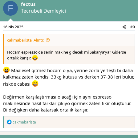
fectus
i
F
l
Tecrübeli Demleyici
e
r
:
16 Nis 2025
#9
cakmabarista' Alıntı:
Hocam espresso'da senin makine gidecek mi Sakarya'ya? Giderse
ortalık karışır.
Maalesef gitmez hocam o ya, yerine zorla yerleşti bi daha
kalkmaz zaten kendisi 33kg kutusu vs derken 37-38 leri bulur,
riskde cabası
Değirmen karşılaştırması olacağı için aynı espresso
makinesinde nasıl farklar çıkıyo görmek zaten fikir oluşturur.
Bi değişken daha katarsak ortalık karışır.
T
cakmabarista
e
p
k