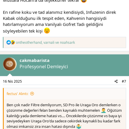
En rafine koku ve tad alanımız kendisiydi, Infuzenin direk
Kabak olduğunu ilk tespit eden, Kahvenin hangisiydi
hatırlamıyorum ama Vanilyalı Gofret Tadı geldiğini
söyleyebilen tek kişi
T
ontheotherhand
,
varnali
ve
noahsark
e
p
k
cakmabarista
i
l
Profesyonel Demleyici
e
r
:
16 Nis 2025
#7
fectus' Alıntı:
Ben çok nadir Filtre demliyorum, SD Pro ile Uraga Oro demlerken o
çözünme değerleri felan benden kaynaklı muhtemelen
Öğütüm
kalınlığı yada demleme hatasi vs.... Öncekilerde çözünme vs baya iyi
seviyedeyken Uraga Oro'da sadece cekirdek kaynakli bu kadar fark
olmasi imkansiz zira insan hatasi dışında