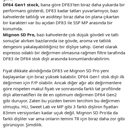
DF64 Gen1 stock,
bana göre DF83'ten biraz daha yukarda bir
performans gösterdi, DF83 kadar tatları yuvarlamıyor, bazı
kahvelerde tatlılığı ve asiditeyi biraz daha ön plana çıkartan
bir karakteri var bu açıdan DF83 ile SSP MP arasında bir
konumda.
Mignon SD Pro,
bazı kahvelerde çok düşük gövdeli ve tatlı
sonuçlar alırken bazılarında ise gövde, aroma ve tatlılık
dengesini yakalayabildiğiniz bir dişliye sahip. Genel olarak
espresso odaklı bir değirmen olmasına rağmen filtre tarafında
DF83 ile DF64 stok dişli arasında konumlandırabilirim.
Fiyat dikkate alındığında DF83 ve Mignon SD Pro yeni
başlayanlar için biraz yüksek kalabilir. DF64 Gen1 stok dişli ilk
değirmen için F/P olabilir. Ancak diğer ağır abi değirmenlere
göre nispeten makul fiyatı ve sonrasında farklı tat profilinde
dişli alternatifleri ile de en optimum değirmen DF64 Gen2
gibi duruyor. Zaten bu yüzden benim tercihim bu değirmen
olmuştu. HU, Sweet Lab ve MP gibi 3 farklı dişlinin fiyatları
83mm versiyonları kadar uçuk değil. Mignon SD Pro'da da
farklı dişliler var ama onların temini TR için biraz daha zor gibi
görünüyor. Şimdilik.