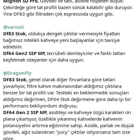
Mignon SD Pro,
Gövdeli ve tatlı, asidite nispeten düşük.
Çekirdeğe göre tat profili bazen sönük kalabilir gibi duruyor.
Yine DF83 gibi filtreden çok espressoda uygun gibi.
@varnali
Df83 Stok,
oldukça dengeli çıktılar vermesiyle fiyattan
bağımsız nitelikli kahveye yeni başlayanlar için tavsiye
edilebilir.
Df64 Gen2 SSP MP,
tecrübeli demleyiciler ve farklı tatları
keşfetmek isteyenler için daha uygun.
@DragonFly
DF83 Stok,
genel olarak diğer fincanlara göre tatları
yuvarlıyor, filtre kahve makinasından aldığımız çıktılara
benzer bir tat profili var. Testteki en beklenmedik sonuçları
aldığımız değirmen, DF64 Stok değirmene göre daha iyi bir
performans bekliyordum doğrusu.
DF64 Gen 2 SSP MP,
asiditeyi ve kahveye özgü karakteri ön
plana çıkartıyor, özellikle yıkanmış kahvelerde kahvenin
potansiyelini artırma eğilimine sahip. Asidik, parlak ve düşük
gövdeli, ağız sulandıran "juicy" çıktılar istiyorsanız tam size
göre.