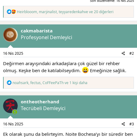
Son düzenleme:
16 Nis 2025
T
Heirblooom
,
marjinalist
,
teyyaredenkahve
ve 20 diğerleri
e
p
k
cakmabarista
i
l
Profesyonel Demleyici
e
r
:
16 Nis 2025
#2
Değirmen arayışındaki arkadaşlara çok güzel bir rehber
olmuş. Keşke ben de katılabilseydim.
Emeğinize sağlık.
T
noahsark
,
fectus
,
CoFFeePaTh
ve 1 kişi daha
e
p
k
ontheotherhand
i
l
Tecrübeli Demleyici
e
r
:
16 Nis 2025
#3
Ek olarak şunu da belirteyim. Noite Bochesa'yı bir süredir ben