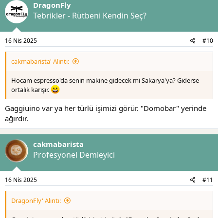
DragonFly
i
l
Tebrikler - Rütbeni Kendin Seç?
e
r
:
16 Nis 2025
#10
cakmabarista' Alıntı:
Hocam espresso'da senin makine gidecek mi Sakarya'ya? Giderse
ortalık karışır.
Gaggiuino var ya her türlü işimizi görür. "Domobar" yerinde
ağırdır.
cakmabarista
Profesyonel Demleyici
16 Nis 2025
#11
DragonFly' Alıntı: