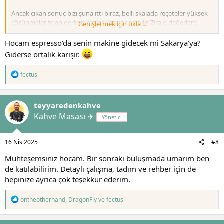
Ancak çıkan sonuç bizi şuna itti biraz, belli skalada reçeteler yüksek
çözünmeler felan derken bişiler kaçıyor olabilir, Zira o değerlere
Genişletmek için tıkla ...
rağmen çok keyfli içimi olan after taste yüksek bi kahve içtik.
Hocam espresso'da senin makine gidecek mi Sakarya'ya?
Ondan sonra ben filtre işini beceremiyorum diye son kahveyi
Giderse ortalık karışır.
demlemedim zaten
T
fectus
Su kesinlikle etkili sonuçlarda. Bende evde filtre yaparken algılanan
e
böyle ayrisimlar biraz daha zayif oluyor hazir su ile.
p
k
Espresso Seansını iple çekiyorum, asıl merak ettiğim orası, cok
teyyaredenkahve
i
gecikmeden yapalim
l
Kahve Masası ✈️
Yönetici
e
r
@DragonFly
hocam'a ev sahipliği için tekrar çok teşekkürler
:
16 Nis 2025
#8
Muhteşemsiniz hocam. Bir sonraki buluşmada umarım ben
de katılabilirim. Detaylı çalışma, tadım ve rehber için de
hepinize ayrıca çok teşekkür ederim.
T
ontheotherhand
,
DragonFly
ve
fectus
e
p
k