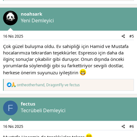
p
k
noahsark
i
l
Yeni Demleyici
e
r
:
16 Nis 2025
#5
Çok güzel buluşma oldu. Ev sahipliği için Hamid ve Mustafa
hocalarımıza tekrardan teşekkürler. Espresso için daha da
ilginç sonuçlar çıkabilir gibi duruyor. Onun dışında önceki
yorumlarda söylendiği gibi su farkettiriyor sevgili dostlar,
herkese önerim suyunuzu iyileştirin
T
ontheotherhand
,
DragonFly
ve
fectus
e
p
k
fectus
i
F
l
Tecrübeli Demleyici
e
r
:
16 Nis 2025
#6
Mustafa Hocam'a da teşekkürler tekrar