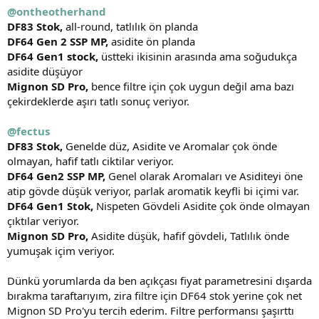
@ontheotherhand
DF83 Stok,
all-round, tatlılık ön planda
DF64 Gen 2 SSP MP,
asidite ön planda
DF64 Gen1 stock,
üstteki ikisinin arasında ama soğudukça
asidite düşüyor
Mignon SD Pro,
bence filtre için çok uygun değil ama bazı
çekirdeklerde aşırı tatlı sonuç veriyor.
@fectus
DF83 Stok,
Genelde düz, Asidite ve Aromalar çok önde
olmayan, hafif tatlı ciktilar veriyor.
DF64 Gen2 SSP MP,
Genel olarak Aromaları ve Asiditeyi öne
atip gövde düşük veriyor, parlak aromatik keyfli bi içimi var.
DF64 Gen1 Stok,
Nispeten Gövdeli Asidite çok önde olmayan
çıktılar veriyor.
Mignon SD Pro,
Asidite düşük, hafif gövdeli, Tatlılık önde
yumuşak içim veriyor.
Dünkü yorumlarda da ben açıkçası fiyat parametresini dışarda
bırakma taraftarıyım, zira filtre için DF64 stok yerine çok net
Mignon SD Pro'yu tercih ederim. Filtre performansı şaşırttı