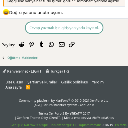
Gaggiuino var ya her türlü işimizi görür. "Domobar" yerinde ağırdır.
Doğru ya onu unutmuşum.
Cevap yazmak için giriş yap yada kayıt ol.
Reddit
Pinterest
Tumblr
WhatsApp
E-posta
Link
Paylaş:
Öğütme Makineleri
Kahveler.net - LIGHT
Türkçe (TR)
Bize ulaşın
Şartlar ve kurallar
Gizlilik politikası
Yardım
Ana sayfa
R
S
S
®
Community platform by XenForo
© 2010-2021 XenForo Ltd.
[XGT] Forum statistics system
- XenGenTr
Türkçe XenForo 2
By eTiKeT™ 2017
|
Xenforo Theme
© by ©XenTR
|
Media embeds via s9e/MediaSites
Genişlik
Toplam sorgu
11
Toplam zaman
0.1071s
En fazla