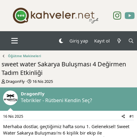
Giriş yap
Kayıt ol
Öğütme Makineleri
sweet water Sakarya Buluşması 4 Değirmen
Tadım Etkinliği
K
B
DragonFly
16 Nis 2025
o
a
n
ş
DragonFly
b
l
Tebrikler - Rütbeni Kendin Seç?
u
a
y
n
u
g
16 Nis 2025
#1
b
ı
a
ç
Merhaba dostlar, geçtiğimiz hafta sonu 1. Geleneksel! Sweet
ş
t
Water Sakarya Buluşması'nı 6 kişilik bir ekip ile
l
a