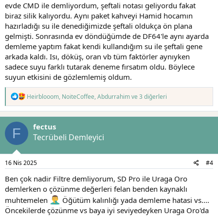
evde CMD ile demliyordum, şeftali notası geliyordu fakat
biraz silik kalıyordu. Aynı paket kahveyi Hamid hocamın
hazırladığı su ile denediğimizde şeftali oldukça ön plana
gelmişti. Sonrasında ev döndüğümde de DF64'le aynı ayarda
demleme yaptım fakat kendi kullandığım su ile şeftali gene
arkada kaldı. Isı, döküş, oran vb tüm faktörler aynıyken
sadece suyu farklı tutarak deneme fırsatım oldu. Böylece
suyun etkisini de gözlemlemiş oldum.
T
Heirblooom
,
NoiteCoffee
,
Abdurrahim
ve 3 diğerleri
e
p
k
fectus
i
F
l
Tecrübeli Demleyici
e
r
:
16 Nis 2025
#4
Ben çok nadir Filtre demliyorum, SD Pro ile Uraga Oro
demlerken o çözünme değerleri felan benden kaynaklı
muhtemelen
Öğütüm kalınlığı yada demleme hatasi vs....
Öncekilerde çözünme vs baya iyi seviyedeyken Uraga Oro'da