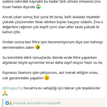
sadece cekirdek kaynakli bu kadar fark olmasi imkansiz zira
insan hatasi dışında
Ancak çıkan sonuç bizi şuna itti biraz, belli skalada reçeteler
yüksek çözünmeler felan derken bişiler kaçıyor olabilir, Zira o
değerlere rağmen çok keyfli içimi olan after taste yüksek bi
kahve içtik.
Ondan sonra ben filtre işini beceremiyorum diye son kahveyi
demlemedim zaten
Su kesinlikle etkili sonuçlarda. Bende evde filtre yaparken
algılanan böyle ayrisimlar biraz daha zayif oluyor hazir su ile.
Espresso Seansını iple çekiyorum, asıl merak ettiğim orası,
cok gecikmeden yapalim
@DragonFly
hocam'a ev sahipliği için tekrar çok teşekkürler
T
noahsark
,
onurcoskun
ve
DragonFly
e