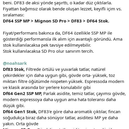
beni. DF83 de aksi yönde şaşırttı, o kadar düz çıktılarla.
Fiyattan bağımsız olarak bende oluşan lezzet, keyifli içim vs.
sıralaması:
DF64 SSP MP > Mignon SD Pro > DF83 > DF64 Stok.
Fiyat/performans bakınca da, DF64 özellikle SSP MP ile
gösterdiği performansla ilk alım için avantajlı göründü. Ama
stok kullanılacaksa pek tavsiye edilmeyebilir.
Stok kullanılacaksa SD Pro olur sanırım tercih.
@noahsark
Df83 Stok,
Filtrede örtülü ve yuvarlak tatlar, natürel
çekirdekler için daha uygun gibi, gövde orta- yüksek, toz
miktarı filtre öğütümde nispeten yüksek. Espressoda modern
ve klasik arasında bir yerlere konulabilir gibi
Df64 Gen2 SSP MP,
Parlak asidite, temiz tatlar, çayımsı gövde,
modern espressoya daha uygun ama hata toleransı daha
düşük gibi.
Df64 Gen1 Stok,
DF83'e göre daha aromatik çıktılar, fincan
soğudukça biraz daha sönüyor tatlar, asiditesi MP ye daha
yakın. Orta gövde