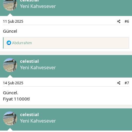
Yeni Kahvesever
11 Şub 2025
#6
Güncel
T
Abdurrahim
e
p
k
celestial
i
l
Yeni Kahvesever
e
r
:
14 Şub 2025
#7
Güncel.
Fiyat 11000tl
celestial
Yeni Kahvesever