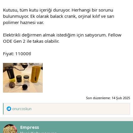
a
r
Kutusu, tüm kutu içeriği duruyor. Herhangi bir sorunu
t
i
a
h
bulunmuyor. Ek olarak balack crank, orjinal kılıf ve sarı
n
i
polimer haznesi var.
Elektrikli değirmen almak istediğim için satıyorum. Fellow
ODE Gen 2 ile takas olabilir.
Fiyat: 11000tl
Son düzenleme:
14 Şub 2025
T
onurcoskun
e
p
k
Empress
i
l