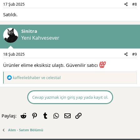
17 Şub 2025
#8
Satıldı.
Sinitra
Yeni Kahvesever
18 Şub 2025
#9
Ürünler elime eksiksiz ulaştı. Güvenilir satıcı
T
kaffeeliebhaber
ve
celestial
e
p
k
i
Cevap yazmak için giriş yap yada kayıt ol.
l
e
r
Reddit
Pinterest
Tumblr
WhatsApp
E-posta
Link
Paylaş:
:
Alım - Satım Bölümü