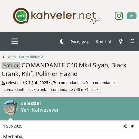
Giriş yap
Kayıt ol
Alım - Satım Bölümü
COMANDANTE C40 Mk4 Siyah, Black
Satıldı
Crank, Kılıf, Polimer Hazne
K
B
E
celestial
1 Şub 2025
comandanta c40
comandante
o
a
t
comandante black crank
comandante c40 mk4 black
n
ş
i
b
l
k
celestial
u
a
e
Yeni Kahvesever
y
n
t
u
g
l
b
ı
e
1 Şub 2025
#1
a
ç
r
ş
t
Merhaba,
l
a