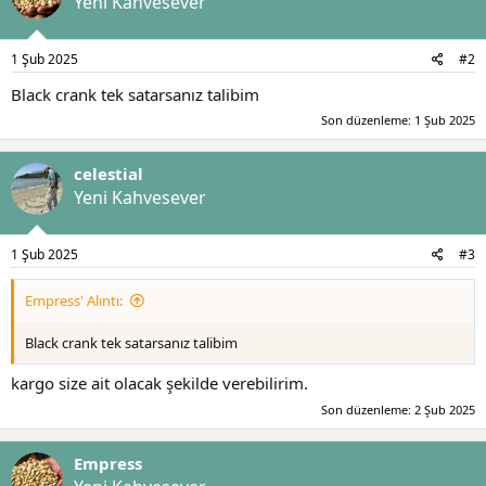
Yeni Kahvesever
e
r
:
1 Şub 2025
#2
Black crank tek satarsanız talibim
Son düzenleme:
1 Şub 2025
celestial
Yeni Kahvesever
1 Şub 2025
#3
Empress' Alıntı:
Black crank tek satarsanız talibim
kargo size ait olacak şekilde verebilirim.
Son düzenleme:
2 Şub 2025
Empress