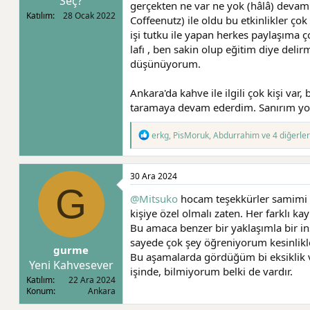
Seç?
gerçekten ne var ne yok (hâlâ) devam 
Katılım
28 Ocak 2022
Coffeenutz) ile oldu bu etkinlikler ço
işi tutku ile yapan herkes paylaşıma 
lafı , ben sakin olup eğitim diye del
düşünüyorum.
Ankara'da kahve ile ilgili çok kişi var
taramaya devam ederdim. Sanırım yola ç
T
erkg
,
PisMoruk
,
Abdurrahim
ve 4 diğerler
e
p
k
30 Ara 2024
i
G
l
@Mitsuko
hocam teşekkürler samimi y
e
r
kişiye özel olmalı zaten. Her farklı kay
:
Bu amaca benzer bir yaklaşımla bir ins
sayede çok şey öğreniyorum kesinlikl
gurme
Bu aşamalarda gördüğüm bi eksiklik v
Yeni Kahvesever
işinde, bilmiyorum belki de vardır.
Katılım
22 Ara 2024
Konum
Ankara