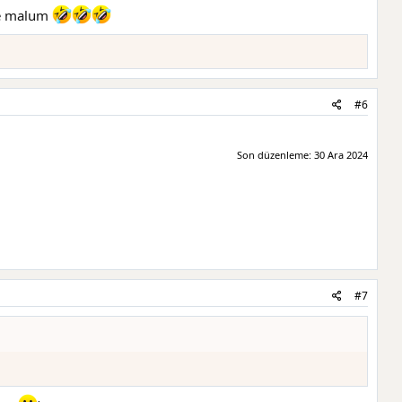
se malum
#6
Son düzenleme:
30 Ara 2024
#7