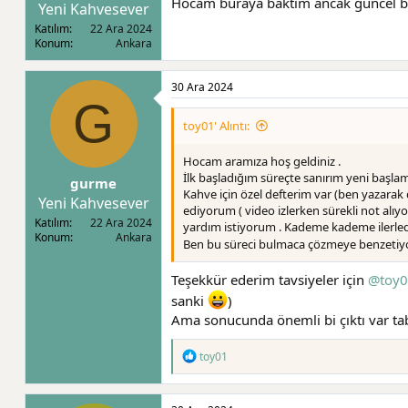
Hocam buraya baktım ancak güncel bir
Yeni Kahvesever
Katılım
22 Ara 2024
Konum
Ankara
30 Ara 2024
G
toy01' Alıntı:
Hocam aramıza hoş geldiniz .
İlk başladığım süreçte sanırım yeni başla
gurme
Kahve için özel defterim var (ben yazarak
Yeni Kahvesever
ediyorum ( video izlerken sürekli not al
Katılım
22 Ara 2024
yardım istiyorum . Kademe kademe ilerle
Konum
Ankara
Ben bu süreci bulmaca çözmeye benzetiy
Teşekkür ederim tavsiyeler için
@toy
sanki
)
Ama sonucunda önemli bi çıktı var tabi
T
toy01
e
p
k