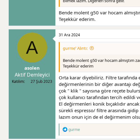
bilmek lazım. Diğerleri sonra gelir.
Bende molent g50 var hocam almıştım
Teşekkür ederim.
31 Ara 2024
A
gurme' Alıntı:
Bende molent g50 var hocam almıştım zama
Teşekkür ederim
asolen
Aktif Demleyici
Orta karar diyebiliriz. Filtre tarafı
Katılım
27 Şub 2023
değirmenlerinin bir diğer avantajı de
çok " klik " sayısına göre reçete bu
çok kullanıcı tarafından tercih edildi ve
El değirmenleri konik bıçaklıdır ancak 
sürekli espresso/ filtre arasında gidip
lazım onun için de el değirmenim ols
T
gurme
e
p