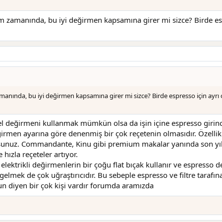
 zamanında, bu iyi değirmen kapsamına girer mi sizce? Birde es
nında, bu iyi değirmen kapsamına girer mi sizce? Birde espresso için ayr
nda el değirmeni kullanmak mümkün olsa da işin içine espresso giri
ğirmen ayarına göre denenmiş bir çok reçetenin olmasıdır. Özell
lursunuz. Commandante, Kinu gibi premium makalar yanında son yı
 hızla reçeteler artıyor.
elektrikli değirmenlerin bir çoğu flat bıçak kullanır ve espresso de
 gelmek de çok uğraştırıcıdır. Bu sebeple espresso ve filtre tarafın
un diyen bir çok kişi vardır forumda aramızda