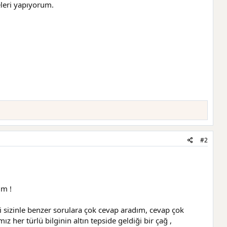
leri yapıyorum.
#2
im !
 sizinle benzer sorulara çok cevap aradım, cevap çok
er türlü bilginin altın tepside geldiği bir çağ ,