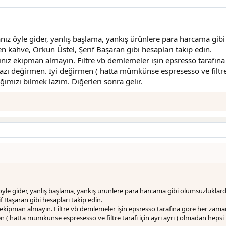
sanız öyle gider, yanlış başlama, yankış ürünlere para harcama gi
n kahve, Orkun Üstel, Şerif Başaran gibi hesapları takip edin.
ız ekipman almayın. Filtre vb demlemeler işin epsresso tarafına
zı değirmen. İyi değirmen ( hatta mümkünse espresesso ve filtre tar
mizi bilmek lazım. Diğerleri sonra gelir.
 öyle gider, yanlış başlama, yankış ürünlere para harcama gibi olumsuzluklar
 Başaran gibi hesapları takip edin.
kipman almayın. Filtre vb demlemeler işin epsresso tarafına göre her zaman 
 ( hatta mümkünse espresesso ve filtre tarafı için ayrı ayrı ) olmadan hepsi 