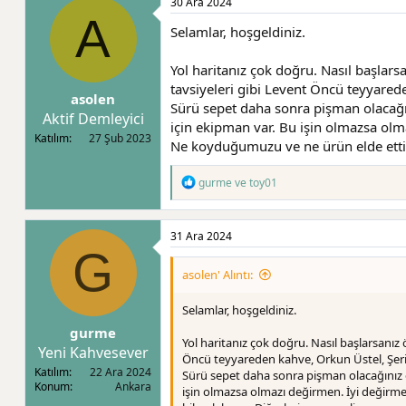
30 Ara 2024
i
A
l
Selamlar, hoşgeldiniz.
e
r
:
Yol haritanız çok doğru. Nasıl başlar
tavsiyeleri gibi Levent Öncü teyyarede
asolen
Sürü sepet daha sonra pişman olacağın
Aktif Demleyici
için ekipman var. Bu işin olmazsa olma
Katılım
27 Şub 2023
Ne koyduğumuzu ve ne ürün elde ettiği
T
gurme
ve
toy01
e
p
k
31 Ara 2024
i
G
l
e
asolen' Alıntı:
r
:
Selamlar, hoşgeldiniz.
gurme
Yol haritanız çok doğru. Nasıl başlarsanız
Yeni Kahvesever
Öncü teyyareden kahve, Orkun Üstel, Şerif
Katılım
22 Ara 2024
Sürü sepet daha sonra pişman olacağınız e
Konum
Ankara
işin olmazsa olmazı değirmen. İyi değirmen