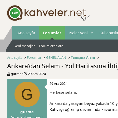
Ana sayfa
Forumlar
Neler yeni
Kullanıcıla
Yeni mesajlar
Forumlarda ara
Ana sayfa
Forumlar
GENEL ALAN
Tanışma Alanı
Ankara'dan Selam - Yol Haritasına İhti
K
B
gurme
29 Ara 2024
o
a
n
ş
29 Ara 2024
b
l
G
Herkese selam.
u
a
y
n
u
g
Ankara'da yaşayan beyaz yakada 10 yılı
b
ı
Kahveyi öğrenip devamında kavurma t
gurme
a
ç
ş
t
Yeni Kahvesever