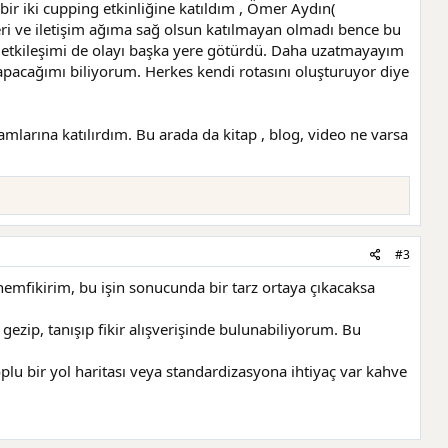
r iki cupping etkinliğine katıldım , Ömer Aydın(
leri ve iletişim ağıma sağ olsun katılmayan olmadı bence bu
ın etkileşimi de olayı başka yere götürdü. Daha uzatmayayım
yapacağımı biliyorum. Herkes kendi rotasını oluşturuyor diye
tamlarına katılırdım. Bu arada da kitap , blog, video ne varsa
#3
mfikirim, bu işin sonucunda bir tarz ortaya çıkacaksa
gezip, tanışıp fikir alışverişinde bulunabiliyorum. Bu
u bir yol haritası veya standardizasyona ihtiyaç var kahve