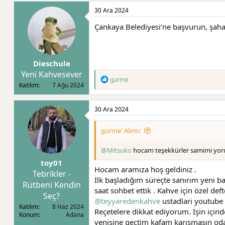
30 Ara 2024
Çankaya Belediyesi’ne başvurun, şahane 
Dieschule
Yeni Kahvesever
T
gurme
Katılım
7 Ağu 2024
e
p
k
30 Ara 2024
i
l
e
gurme' Alıntı:
r
:
@Mitsuko
hocam teşekkürler samimi yoruml
toy01
Hocam aramıza hoş geldiniz .
Tebrikler -
İlk başladığım süreçte sanırım yeni 
Rütbeni Kendin
saat sohbet ettik . Kahve için özel de
Seç?
@teyyaredenkahve
ustadlari youtube 
Katılım
8 Haz 2024
Reçetelere dikkat ediyorum. İşin iç
Konum
Adana
yenisine geçtim kafam karışmasın od