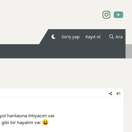
Giriş yap
Kayıt ol
Ara
#1
ol haritasına ihtiyacım var.
gibi bir hayalim var