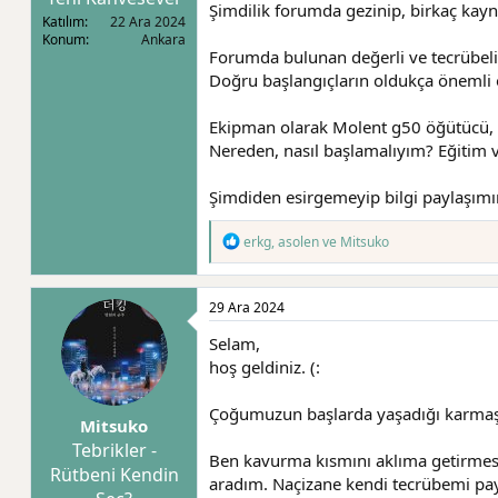
Şimdilik forumda gezinip, birkaç kay
l
a
Katılım
22 Ara 2024
a
r
Konum
Ankara
t
i
Forumda bulunan değerli ve tecrübeli 
a
h
Doğru başlangıçların oldukça önemli
n
i
Ekipman olarak Molent g50 öğütücü, v
Nereden, nasıl başlamalıyım? Eğitim v
Şimdiden esirgemeyip bilgi paylaşım
T
erkg
,
asolen
ve
Mitsuko
e
p
k
29 Ara 2024
i
l
Selam,
e
r
hoş geldiniz. (:
:
Çoğumuzun başlarda yaşadığı karmaşa
Mitsuko
Tebrikler -
Ben kavurma kısmını aklıma getirmesem
Rütbeni Kendin
aradım. Naçizane kendi tecrübemi payl