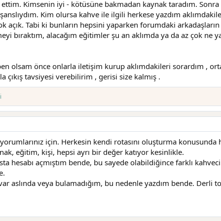
ettim. Kimsenin iyi - kötüsüne bakmadan kaynak taradım. Sonra bi
k şanslıydım. Kim olursa kahve ile ilgili herkese yazdım aklımdaki
çok açık. Tabi ki bunların hepsini yaparken forumdaki arkadaşlar
irmeyi bıraktım, alacağım eğitimler şu an aklımda ya da az çok ne 
, ben olsam önce onlarla iletişim kurup aklımdakileri sorardım , or
ıkış tavsiyesi verebilirim , gerisi size kalmış .
i
orumlarınız için. Herkesin kendi rotasını oluşturma konusunda he
nak, eğitim, kişi, hepsi ayrı bir değer katıyor kesinlikle.
ta hesabı açmıştım bende, bu sayede olabildiğince farklı kahveci 
e.
ar aslında veya bulamadığım, bu nedenle yazdım bende. Derli topl