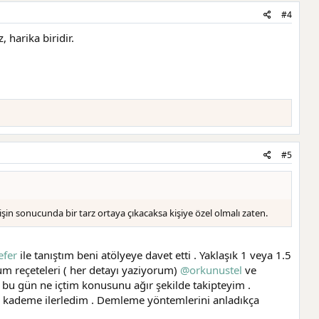
#4
 harika biridir.
#5
n sonucunda bir tarz ortaya çıkacaksa kişiye özel olmalı zaten.
fer
ile tanıştım beni atölyeye davet etti . Yaklaşık 1 veya 1.5
rum reçeteleri ( her detayı yaziyorum)
@orkunustel
ve
 bu gün ne içtim konusunu ağır şekilde takipteyim .
 kademe ilerledim . Demleme yöntemlerini anladıkça