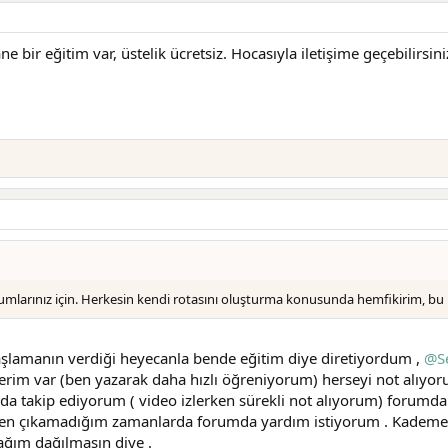
bir eğitim var, üstelik ücretsiz. Hocasıyla iletişime geçebilirsiniz,
arınız için. Herkesin kendi rotasını oluşturma konusunda hemfikirim, bu işi
başlamanın verdiği heyecanla bende eğitim diye diretiyordum ,
@Se
fterim var (ben yazarak daha hızlı öğreniyorum) herseyi not alıyo
da takip ediyorum ( video izlerken sürekli not alıyorum) forumda
inden çıkamadığım zamanlarda forumda yardım istiyorum . Kademe
ağım dağılmasın diye .