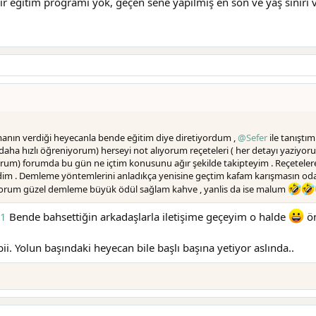
 eğitim programı yok, geçen sene yapılmış en son ve yaş sınırı 
manın verdiği heyecanla bende eğitim diye diretiyordum ,
@Sefer
ile tanıştım
 daha hızlı öğreniyorum) herseyi not alıyorum reçeteleri ( her detayı yaziyo
ıyorum) forumda bu gün ne içtim konusunu ağır şekilde takipteyim . Reçetel
dim . Demleme yöntemlerini anladıkça yenisine geçtim kafam karışmasın oda
orum güzel demleme büyük ödül sağlam kahve , yanlis da ise malum
01
Bende bahsettiğin arkadaşlarla iletişime geçeyim o halde
ön
i. Yolun başındaki heyecan bile başlı başına yetiyor aslında..