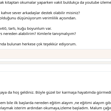
nak kitaptan okumalar yaparken vakit buldukça da youtube izleme
kahve sever arkadaşlar destek olabilir misiniz?
 olduğunu düşünüyorum verimlilik açısından.
60, tartı, kuğu boyunlum var.
s nereden alabilirim? Kimlerle tanışmalıyım?
ında bulunan herkese çok teşekkür ediyorum.
ya da hoş geldiniz. Böyle güzel bir karmaşa hayatımda görmed
 bile ilk başlarda nereden eğitim alayım ,ne eğitimi alayım gibi
aşmak isterim ardından okumaya,izleme başladım. Malum çağımız h