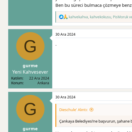
Ben bu süreci bulmaca çözmeye benz
T
kahvekahva
,
kahvekokusu
,
PisMoruk
ve
e
p
k
30 Ara 2024
i
G
l
.
e
r
:
gurme
Yeni Kahvesever
Katılım
22 Ara 2024
Konum
Ankara
30 Ara 2024
G
Dieschule' Alıntı:
Çankaya Belediyesi’ne başvurun, şahane bir e
gurme