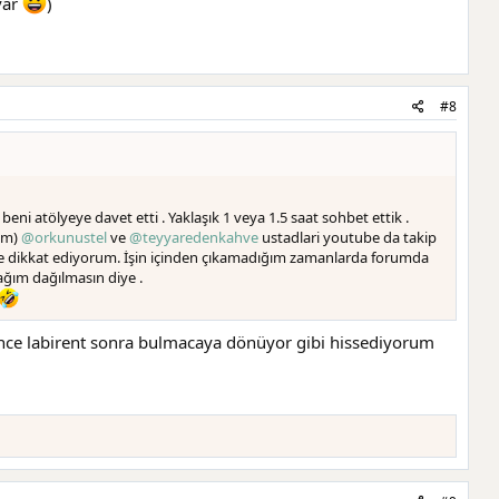
var
)
#8
 beni atölyeye davet etti . Yaklaşık 1 veya 1.5 saat sohbet ettik .
rum)
@orkunustel
ve
@teyyaredenkahve
ustadlari youtube da takip
ere dikkat ediyorum. İşin içinden çıkamadığım zamanlarda forumda
ğım dağılmasın diye .
ce labirent sonra bulmacaya dönüyor gibi hissediyorum