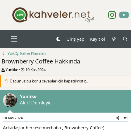
Giriş yap
Kayıt ol
Yurt İçi Kahve Firmaları
Brownberry Coffee Hakkında
K
B
Yunlike
10 Kas 2024
o
a
n
ş
Üzgünüz bu konu cevaplar için kapatılmıştır...
b
l
u
a
y
n
Yunlike
u
g
Aktif Demleyici
b
ı
a
ç
ş
t
10 Kas 2024
#1
l
a
Arkadaşlar herkese merhaba , Brownberry Coffee(
a
r