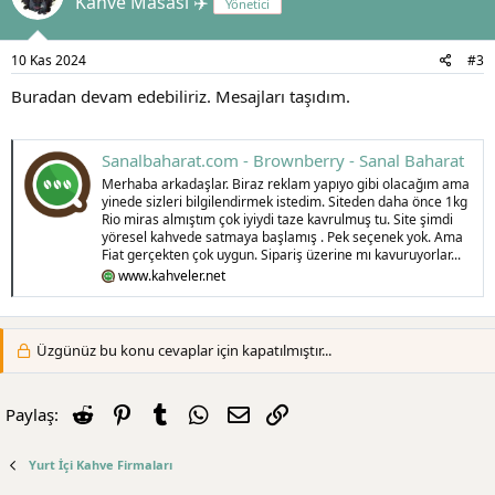
Kahve Masası ✈️
Yönetici
e
r
:
10 Kas 2024
#3
Buradan devam edebiliriz. Mesajları taşıdım.
Sanalbaharat.com - Brownberry - Sanal Baharat
Merhaba arkadaşlar. Biraz reklam yapıyo gibi olacağım ama
yinede sizleri bilgilendirmek istedim. Siteden daha önce 1kg
Rio miras almıştım çok iyiydi taze kavrulmuş tu. Site şimdi
yöresel kahvede satmaya başlamış . Pek seçenek yok. Ama
Fiat gerçekten çok uygun. Sipariş üzerine mı kavuruyorlar...
www.kahveler.net
Üzgünüz bu konu cevaplar için kapatılmıştır...
Reddit
Pinterest
Tumblr
WhatsApp
E-posta
Link
Paylaş:
Yurt İçi Kahve Firmaları