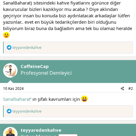
t
i
SanalBaharat) sitesindeki kahve fiyatlarını görünce diğer
a
h
kavurucular bizleri kazıklıyor mu acaba ? Diye aklından
n
i
geçiriyor insan bu konuda bizi aydınlatacak arkadaşlar lütfen
yazsınlar.. evet en büyük tedarikçilerden biri olduğunu
biliyorum biraz buna da bağladım ama tek bu olamaz heralde
T
teyyaredenkahve
e
p
k
CaffeineCap
i
l
Profesyonel Demleyici
e
r
:
10 Kas 2024
#2
Sanalbaharat
‘ ın şifalı kavrumları için
T
teyyaredenkahve
e
p
k
teyyaredenkahve
i
l