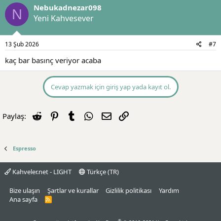
Nebukadnezar098
N
Yeni Kahvesever
13 Şub 2026
#7
kaç bar basınç veriyor acaba
Cevap yazmak için giriş yap yada kayıt ol.
Reddit
Pinterest
Tumblr
WhatsApp
E-posta
Link
Paylaş:
Espresso
Kahveler.net - LIGHT
Türkçe (TR)
Bize ulaşın
Şartlar ve kurallar
Gizlilik politikası
Yardım
Ana sayfa
R
S
S
®