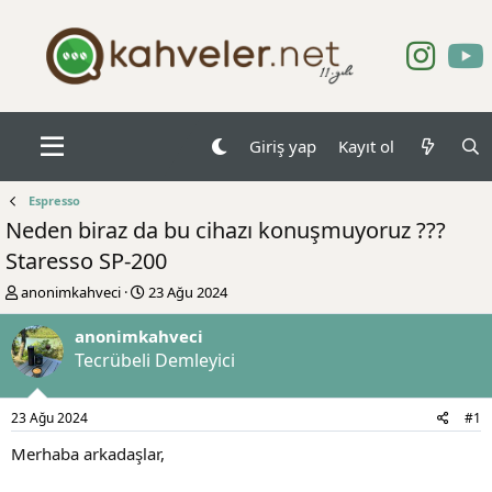
Giriş yap
Kayıt ol
Espresso
Neden biraz da bu cihazı konuşmuyoruz ???
Staresso SP-200
K
B
anonimkahveci
23 Ağu 2024
o
a
n
ş
anonimkahveci
b
l
Tecrübeli Demleyici
u
a
y
n
u
g
23 Ağu 2024
#1
b
ı
a
ç
Merhaba arkadaşlar,
ş
t
l
a