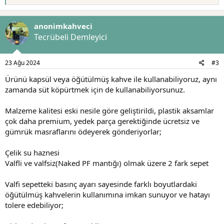
e
p
k
anonimkahveci
i
l
Tecrübeli Demleyici
e
r
:
23 Ağu 2024
#3
Ürünü kapsül veya öğütülmüş kahve ile kullanabiliyoruz, aynı
zamanda süt köpürtmek için de kullanabiliyorsunuz.
Malzeme kalitesi eski nesile göre geliştirildi, plastik aksamlar
çok daha premium, yedek parça gerektiğinde ücretsiz ve
gümrük masraflarını ödeyerek gönderiyorlar;
Çelik su haznesi
Valfli ve valfsiz(Naked PF mantığı) olmak üzere 2 fark sepet
Valfi sepetteki basınç ayarı sayesinde farklı boyutlardaki
öğütülmüş kahvelerin kullanımına imkan sunuyor ve hatayı
tolere edebiliyor;