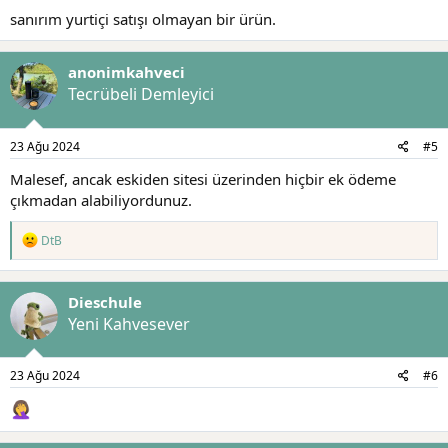
sanırım yurtiçi satışı olmayan bir ürün.
anonimkahveci
Tecrübeli Demleyici
23 Ağu 2024
#5
Malesef, ancak eskiden sitesi üzerinden hiçbir ek ödeme
çıkmadan alabiliyordunuz.
T
DtB
e
p
k
Dieschule
i
l
Yeni Kahvesever
e
r
:
23 Ağu 2024
#6