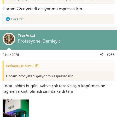
Hocam 72cc yeterli geliyor mu espresso için
T
TierArtzt
e
p
k
TierArtzt
i
l
Profesyonel Demleyici
e
r
:
2 Haz 2026
#256
BerkanGL0' Alıntı:
Hocam 72cc yeterli geliyor mu espresso için
18/40 aldım bugün. Kahve çok taze ve aşırı köpürmesine
rağmen sıkıntı olmadı sınırda kaldı tam