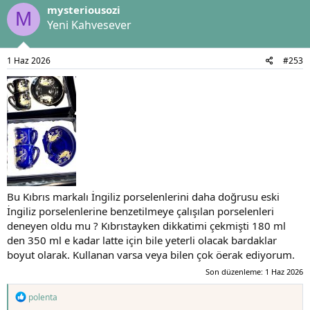
mysteriousozi
i
M
l
Yeni Kahvesever
e
r
:
1 Haz 2026
#253
Bu Kıbrıs markalı İngiliz porselenlerini daha doğrusu eski
İngiliz porselenlerine benzetilmeye çalışılan porselenleri
deneyen oldu mu ? Kıbrıstayken dikkatimi çekmişti 180 ml
den 350 ml e kadar latte için bile yeterli olacak bardaklar
boyut olarak. Kullanan varsa veya bilen çok öerak ediyorum.
Son düzenleme:
1 Haz 2026
T
polenta
e