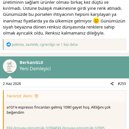
üretiminin sağlam ürünler olması birkaç kez düştü ve
kırılmadı. Üstüne bulaşık makinesine girdi yine renk atmadı.
Günümüzde bu porselen ihtiyacının hepsini karşılayan ya
inanılmaz fiyatlarda ya da ülkemize gelmiyor
Günümüzün
siyah beyazına dönen renksiz dünyasında renklere sahip
olmak ayrıcalık oldu. Renksiz kalmamanız dileğiyle.
T
polenta
,
aaztekk
,
cgrierdgn
ve 1 kişi daha
e
p
k
BerkanGL0
i
l
Yeni Demleyici
e
r
:
2 Haz 2026
#255
TierArtzt' Alıntı:
a101'e espresso fincanları gelmiş 109tl gayet hoş. Altlığını çok
beğendim
Ekli dosyayı görüntüle 32094
Ekli dosyayı görüntüle 32095