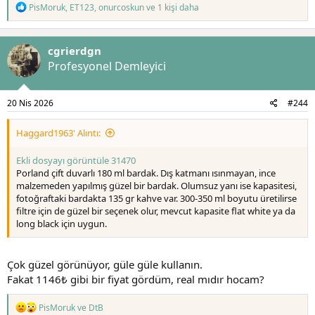
T
PisMoruk
,
ET123
,
onurcoskun
ve 1 kişi daha
e
p
k
cgrierdgn
i
l
Profesyonel Demleyici
e
r
:
20 Nis 2026
#244
Haggard1963' Alıntı:
Ekli dosyayı görüntüle 31470
Porland çift duvarlı 180 ml bardak. Dış katmanı ısınmayan, ince
malzemeden yapılmış güzel bir bardak. Olumsuz yanı ise kapasitesi,
fotoğraftaki bardakta 135 gr kahve var. 300-350 ml boyutu üretilirse
filtre için de güzel bir seçenek olur, mevcut kapasite flat white ya da
long black için uygun.
Çok güzel görünüyor, güle güle kullanın.
Fakat 1146₺ gibi bir fiyat gördüm, real mıdır hocam?
T
PisMoruk
ve
DtB