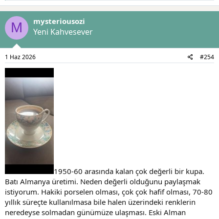
p
k
mysteriousozi
i
M
l
Yeni Kahvesever
e
r
:
1 Haz 2026
#254
1950-60 arasında kalan çok değerli bir kupa.
Batı Almanya üretimi. Neden değerli olduğunu paylaşmak
istiyorum. Hakiki porselen olması, çok çok hafif olması, 70-80
yıllık süreçte kullanılmasa bile halen üzerindeki renklerin
neredeyse solmadan günümüze ulaşması. Eski Alman